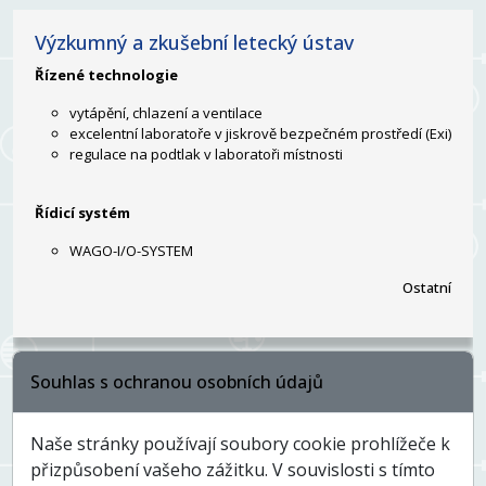
Výzkumný a zkušební letecký ústav
Řízené technologie
vytápění, chlazení a ventilace
excelentní laboratoře v jiskrově bezpečném prostředí (Exi)
regulace na podtlak v laboratoři místnosti
Řídicí systém
WAGO-I/O-SYSTEM
Ostatní
Souhlas s ochranou osobních údajů
Národní muzeum – Výstava Dějiny 20. století
Řízené technologie
Naše stránky používají soubory cookie prohlížeče k
přizpůsobení vašeho zážitku. V souvislosti s tímto
osvětlení přes DALI sběrnici