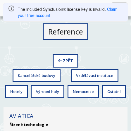
The included Syncfusion® license key is invalid.
Claim
your free account
Reference
ZPĚT
Kancelářské budovy
Vzdělávací instituce
Hotely
Výrobní haly
Nemocnice
Ostatní
AVIATICA
Řízené technologie