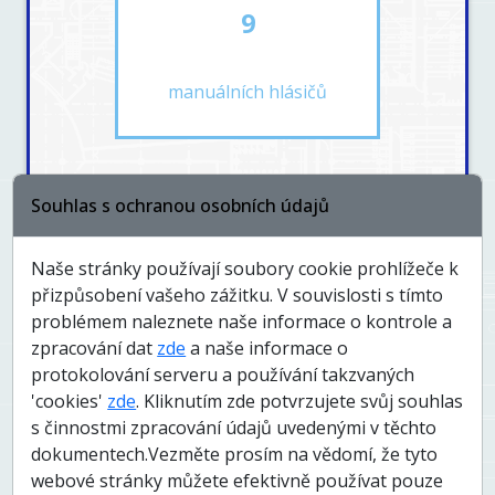
9
manuálních hlásičů
Souhlas s ochranou osobních údajů
12
Naše stránky používají soubory cookie prohlížeče k
přizpůsobení vašeho zážitku. V souvislosti s tímto
plamenných detektorů
problémem naleznete naše informace o kontrole a
zpracování dat
zde
a naše informace o
protokolování serveru a používání takzvaných
'cookies'
zde
. Kliknutím zde potvrzujete svůj souhlas
s činnostmi zpracování údajů uvedenými v těchto
dokumentech.Vezměte prosím na vědomí, že tyto
webové stránky můžete efektivně používat pouze