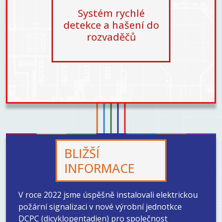
Systém rychlé
detekce a hašení do
rozvaděčů
BLIŽŠÍ
INFORMACE
V roce 2022 jsme úspěšně instalovali elektrickou
požární signalizaci v nové výrobní jednotkce
DCPC (dicyklopentadien) pro společnost