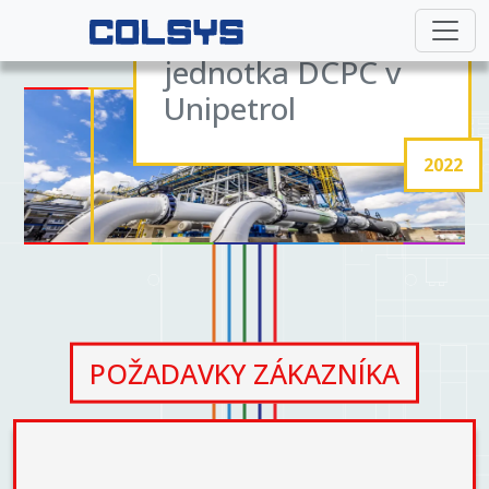
Nová výrobní
jednotka DCPC v
Unipetrol
2022
POŽADAVKY ZÁKAZNÍKA