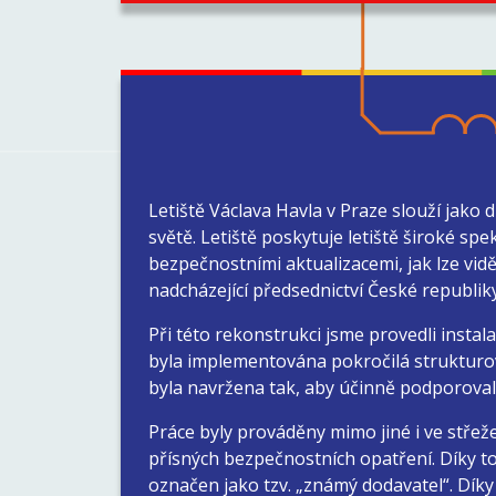
Letiště Václava Havla v Praze slouží jako
světě. Letiště poskytuje letiště široké sp
bezpečnostními aktualizacemi, jak lze vi
nadcházející předsednictví České republik
Při této rekonstrukci jsme provedli instal
byla implementována pokročilá strukturov
byla navržena tak, aby účinně podporovala
Práce byly prováděny mimo jiné i ve stře
přísných bezpečnostních opatření. Díky tom
označen jako tzv. „známý dodavatel“. Dík