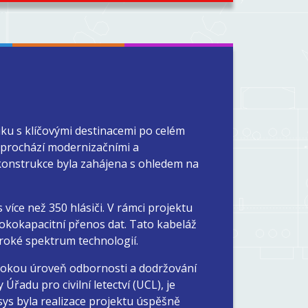
iku s klíčovými destinacemi po celém
ně prochází modernizačními a
ekonstrukce byla zahájena s ohledem na
 více než 350 hlásiči. V rámci projektu
okokapacitní přenos dat. Tato kabeláž
iroké spektrum technologií.
vysokou úroveň odbornosti a dodržování
řadu pro civilní letectví (UCL), je
sys byla realizace projektu úspěšně