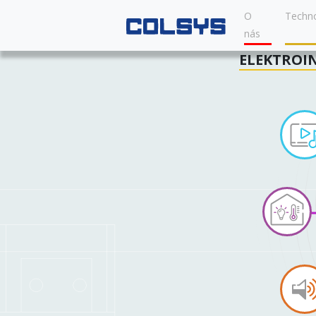
O
Techno
nás
ELEKTROI