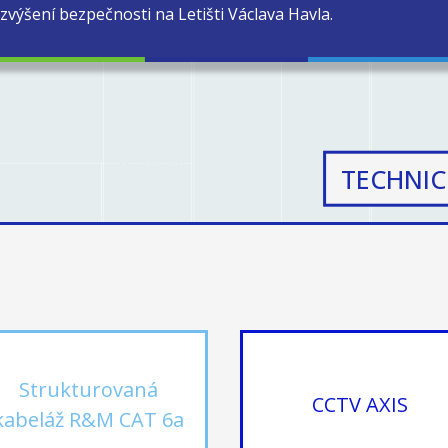
zvýšení bezpečnosti na Letišti Václava Havla.
TECHNIC
Strukturovaná
CCTV AXIS
kabeláž R&M CAT 6a