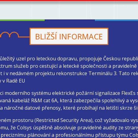
BLIŽŠÍ INFORMACE
 důležitý uzel pro leteckou dopravu, propojuje Českou republ
ektrum služeb pro cestující a letecké společnosti a pravidel
dět i v nedávném projektu rekonstrukce Terminálu 3. Tato r
y v Radě EU
aci moderního systému elektrické požární signalizace FlexEs s
aná kabeláž R&M cat 6A, která zabezpečila spolehlivý a vys
 náročné datové přenosy, které probíhají na letišti skrze š
ženém prostoru (Restricted Security Area), což vyžadovalo 
u, že Colsys úspěšně absolvuje pravidelné audity ze strany Ú
y preciznímu plánování a profesionálnímu přístupu týmu Col