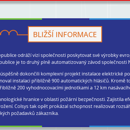
BLIŽŠÍ INFORMACE
blice odráží vizi společnosti poskytovat své výrobky evro
ublice je to druhý plně automatizovaný závod společnosti
spěšně dokončili komplexní projekt instalace elektrické po
rnoval instalaci přibližně 900 automatických hlásičů. Kromě 
řibližně 200 vyhodnocovacími jednotkami a 12 km nasávacíh
ologické hranice v oblasti požární bezpečnosti. Zajistila efe
rožení. Colsys tak opět prokázal schopnost realizovat rozs
ckých požadavků zákazníka.