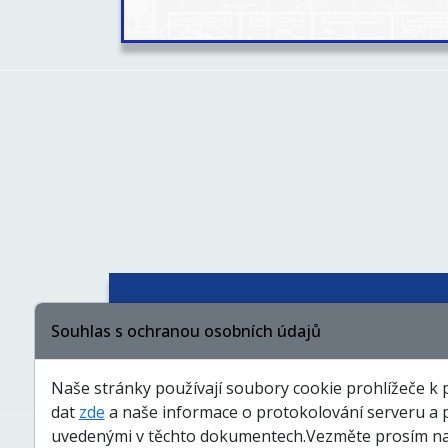
Souhlas s ochranou osobních údajů
Čím se řídíme
Členství
Naše stránky používají soubory cookie prohlížeče k 
dat
zde
a naše informace o protokolování serveru a 
Pro dodavatele
Dotace
uvedenými v těchto dokumentech.Vezměte prosím na v