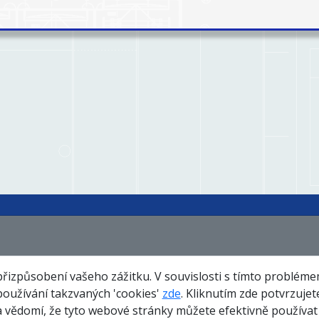
Certifikáty
O nás
Te
přizpůsobení vašeho zážitku. V souvislosti s tímto problém
používání takzvaných 'cookies'
zde
. Kliknutím zde potvrzuje
Společenská odpovědnost
Kariéra
ědomí, že tyto webové stránky můžete efektivně používat 