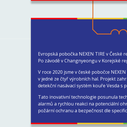
Evropská pobočka NEXEN TIRE v České repu
Po závodě v Changnyeongu v Korejské rep
V roce 2020 jsme v české pobočce NEXEN ú
v jedné ze čtyř výrobních hal. Projekt zah
detekční nasávací systém kouře Vesda s p
Tato inovativní technologie posunula techn
alarmů a rychlou reakci na potenciální oh
požární ochranu a bezpečnost dle specifi