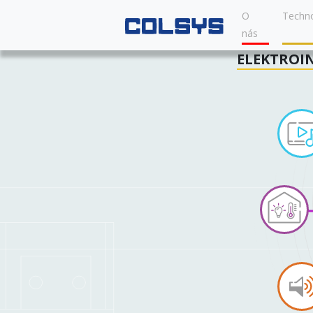
O
Techno
nás
ELEKTROI