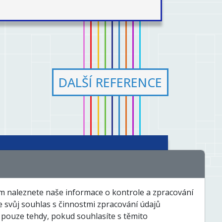
DALŠÍ REFERENCE
chnologie a řešení
Události a zajímavosti
em naleznete naše informace o kontrole a zpracování
te svůj souhlas s činnostmi zpracování údajů
Servis a dispečink
Kontakty
pouze tehdy, pokud souhlasíte s těmito