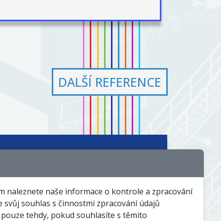
DALŠÍ REFERENCE
chnologie a řešení
Události a zajímavosti
em naleznete naše informace o kontrole a zpracování
te svůj souhlas s činnostmi zpracování údajů
Servis a dispečink
Kontakty
pouze tehdy, pokud souhlasíte s těmito