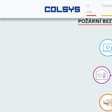
O
Techno
nás
POŽÁRNÍ BE