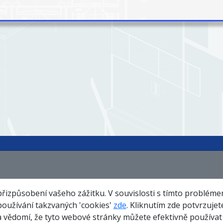
Certifikáty
O nás
Te
přizpůsobení vašeho zážitku. V souvislosti s tímto problém
používání takzvaných 'cookies'
zde
. Kliknutím zde potvrzuje
Společenská odpovědnost
Kariéra
ědomí, že tyto webové stránky můžete efektivně používat 