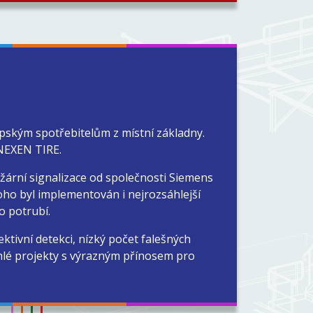
pským spotřebitelům z místní základny.
 NEXEN TIRE.
žární signalizace od společnosti Siemens
toho byl implementován i nejrozsáhlejší
o potrubí.
ktivní detekci, nízký počet falešných
áhlé projekty s výrazným přínosem pro