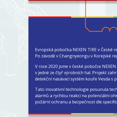
Evropská pobočka NEXEN TIRE v České repu
Po závodě v Changnyeongu v Korejské rep
V roce 2020 jsme v české pobočce NEXEN ú
v jedné ze čtyř výrobních hal. Projekt zah
detekční nasávací systém kouře Vesda s p
Tato inovativní technologie posunula techn
alarmů a rychlou reakci na potenciální oh
požární ochranu a bezpečnost dle specifi