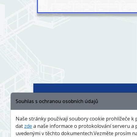
Souhlas s ochranou osobních údajů
Čím se řídíme
Členství
Naše stránky používají soubory cookie prohlížeče k 
dat
zde
a naše informace o protokolování serveru a 
Pro dodavatele
Dotace
uvedenými v těchto dokumentech.Vezměte prosím na v