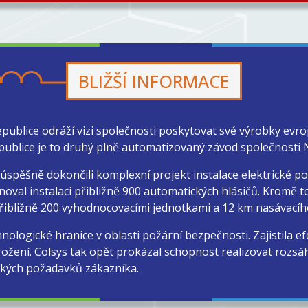
BLIŽŠÍ INFORMACE
blice odráží vizi společnosti poskytovat své výrobky evro
ublice je to druhý plně automatizovaný závod společnosti
spěšně dokončili komplexní projekt instalace elektrické po
rnoval instalaci přibližně 900 automatických hlásičů. Kromě 
řibližně 200 vyhodnocovacími jednotkami a 12 km nasávacíh
ologické hranice v oblasti požární bezpečnosti. Zajistila efe
rožení. Colsys tak opět prokázal schopnost realizovat rozs
ckých požadavků zákazníka.