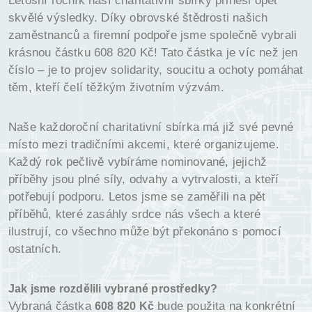
Letošní ročník naší charitativní sbírky přinesl opět
skvělé výsledky. Díky obrovské štědrosti našich
zaměstnanců a firemní podpoře jsme společně vybrali
krásnou částku 608 820 Kč! Tato částka je víc než jen
číslo – je to projev solidarity, soucitu a ochoty pomáhat
těm, kteří čelí těžkým životním výzvám.
Naše každoroční charitativní sbírka má již své pevné
místo mezi tradičními akcemi, které organizujeme.
Každý rok pečlivě vybíráme nominované, jejichž
příběhy jsou plné síly, odvahy a vytrvalosti, a kteří
potřebují podporu. Letos jsme se zaměřili na pět
příběhů, které zasáhly srdce nás všech a které
ilustrují, co všechno může být překonáno s pomocí
ostatních.
Jak jsme rozdělili vybrané prostředky?
Vybraná částka
bude použita na konkrétní
608 820 Kč