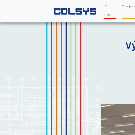
O
Techno
nás
V