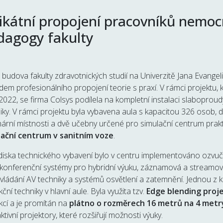
ikátní propojení pracovníků nemoc
dagogy fakulty
budova fakulty zdravotnických studií na Univerzitě Jana Evangel
adem profesionálního propojení teorie s praxí. V rámci projektu,
2022, se firma Colsys podílela na kompletní instalaci slaboprou
iky. V rámci projektu byla vybavena aula s kapacitou 326 osob, d
ární místnosti a dvě učebny určené pro simulační centrum prakti
lační centrum v sanitním voze
.
diska technického vybavení bylo v centru implementováno ozvuče
konferenční systémy pro hybridní výuku, záznamová a streamovací
vládání AV techniky a systémů osvětlení a zatemnění. Jednou z kl
kční techniky v hlavní aule. Byla využita tzv.
Edge blending proj
kcí a je promítán na
plátno o rozměrech 16 metrů na 4 metr
aktivní projektory, které rozšiřují možnosti výuky.