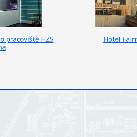
den Prague
Varovný a infor