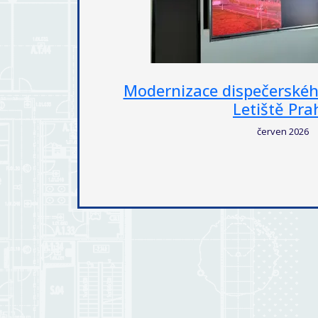
ště HZS
Hotel Fairmont Gol
květen 2026