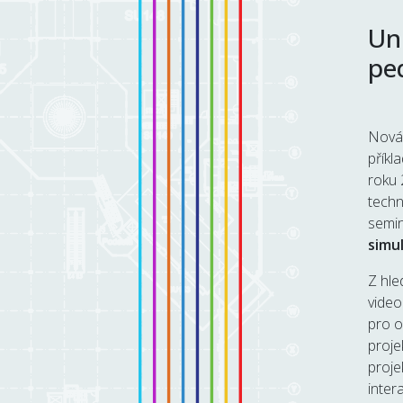
Un
pe
Nová 
příkl
roku 
techn
semin
simu
Z hle
video
pro o
proje
proje
inter