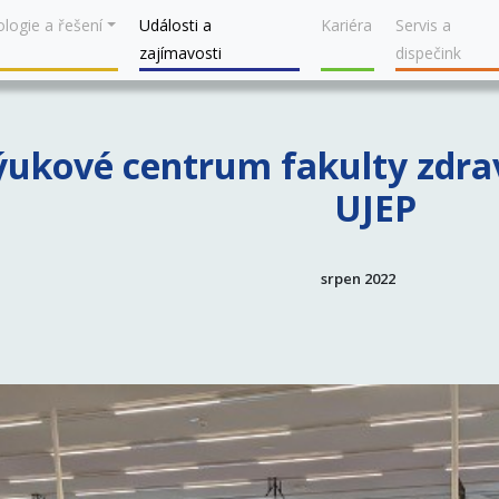
logie a řešení
Události a
Kariéra
Servis a
zajímavosti
dispečink
ýukové centrum fakulty zdrav
UJEP
srpen 2022