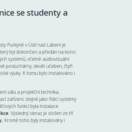
nice se studenty a
isty Purkyně v Ústí nad Labem je
 který byl dokončen a předán na konci
dých systémů, včetně audiovizuální
vě posluchárny, devět učeben, čtyři
cké výuky. K tomu bylo instalováno i
ní sálu a projekční technika,
 zařízení, stejně jako řídicí systémy
íčových funkcí byla instalace
ekce
. Výsledný obraz je složen ze tří
y.
Kromě toho byly instalovány i