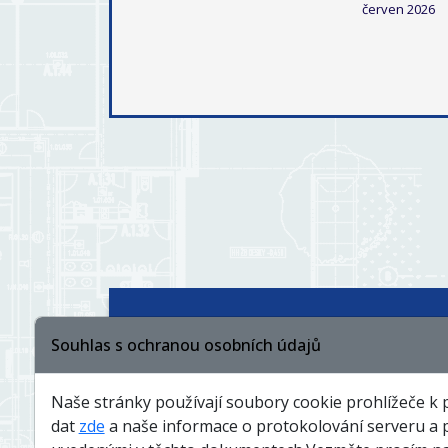
Souhlas s ochranou osobních údajů
Čím se řídíme
Členství
Naše stránky používají soubory cookie prohlížeče k 
dat
zde
a naše informace o protokolování serveru a 
Pro dodavatele
Dotace