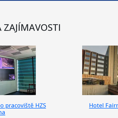
A ZAJÍMAVOSTI
den Prague
Varovný a infor