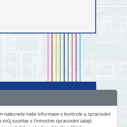
chnologie a řešení
Události a zajímavosti
em naleznete naše informace o kontrole a zpracování
te svůj souhlas s činnostmi zpracování údajů
Servis a dispečink
Kontakty