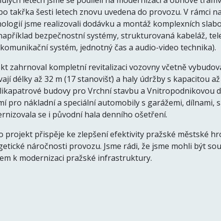
ulých letech jsme se podíleli na modernizaci a obnově tram
po takřka šesti letech znovu uvedena do provozu. V rámci na
ologií jsme realizovali dodávku a montáž komplexních slabo
například bezpečnostní systémy, strukturovaná kabeláž, tel
komunikační systém, jednotný čas a audio-video technika).
kt zahrnoval kompletní revitalizaci vozovny včetně vybudov
ají délky až 32 m (17 stanovišť) a haly údržby s kapacitou až 
likapatrové budovy pro Vrchní stavbu a Vnitropodnikovou d
í pro nákladní a speciální automobily s garážemi, dílnami, 
nizovala se i původní hala denního ošetření.
 projekt přispěje ke zlepšení efektivity pražské městské h
etické náročnosti provozu. Jsme rádi, že jsme mohli být so
em k modernizaci pražské infrastruktury.