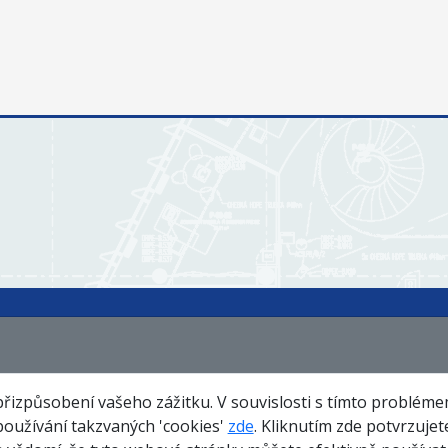
Certifikáty
O nás
Te
přizpůsobení vašeho zážitku. V souvislosti s tímto problém
používání takzvaných 'cookies'
zde
. Kliknutím zde potvrzuje
Společenská odpovědnost
Kariéra