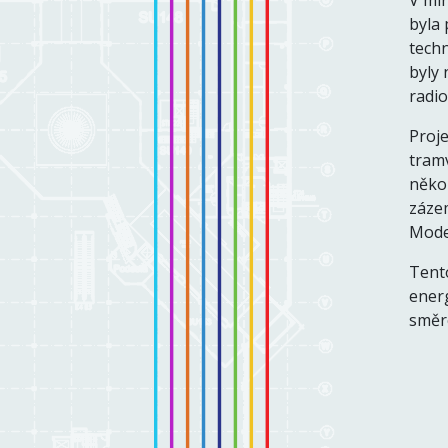
V min
byla 
techn
byly 
radio
Proje
tramv
něko
zázem
Moder
Tento
energ
směr