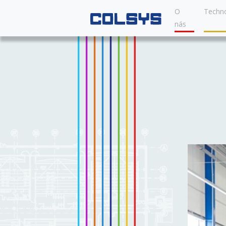
O
Techno
nás