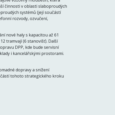
vajové vozovny Hloubětín, která
ší činnosti v oblasti slaboproudých
proudých systémů (její součástí
efonní rozvody, ozvučení,
ání nové haly s kapacitou až 61
12 tramvají (6 stanovišť). Další
opravu DPP, kde bude servisní
sklady i kancelářskými prostorami.
romadné dopravy a snížení
učástí tohoto strategického kroku