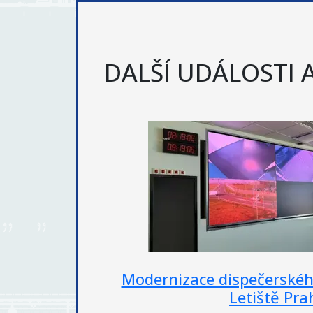
DALŠÍ UDÁLOSTI 
ště HZS
Hotel Fairmont Gol
květen 2026