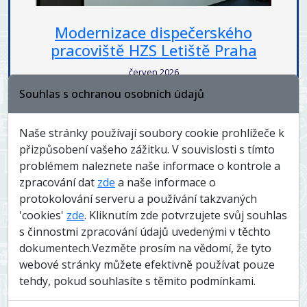
Modernizace dispečerského
Hot
pracoviště HZS Letiště Praha
červen 2026
Souhlas s ochranou osobních údajů
Naše stránky používají soubory cookie prohlížeče k
přizpůsobení vašeho zážitku. V souvislosti s tímto
problémem naleznete naše informace o kontrole a
zpracování dat
zde
a naše informace o
protokolování serveru a používání takzvaných
'cookies'
zde
. Kliknutím zde potvrzujete svůj souhlas
s činnostmi zpracování údajů uvedenými v těchto
dokumentech.Vezměte prosím na vědomí, že tyto
webové stránky můžete efektivně používat pouze
tehdy, pokud souhlasíte s těmito podmínkami.