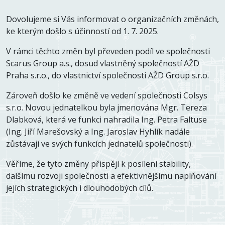
Dovolujeme si Vás informovat o organizačních změnách,
ke kterým došlo s účinností od 1. 7. 2025.
V rámci těchto změn byl převeden podíl ve společnosti
Scarus Group a.s., dosud vlastněný společností AŽD
Praha s.r.o., do vlastnictví společnosti AŽD Group s.r.o.
Zároveň došlo ke změně ve vedení společnosti Colsys
s.r.o. Novou jednatelkou byla jmenována Mgr. Tereza
Dlabková, která ve funkci nahradila Ing. Petra Faltuse
(Ing. Jiří Marešovský a Ing. Jaroslav Hyhlík nadále
zůstávají ve svých funkcích jednatelů společnosti).
Věříme, že tyto změny přispějí k posílení stability,
dalšímu rozvoji společnosti a efektivnějšímu naplňování
jejích strategických i dlouhodobých cílů.